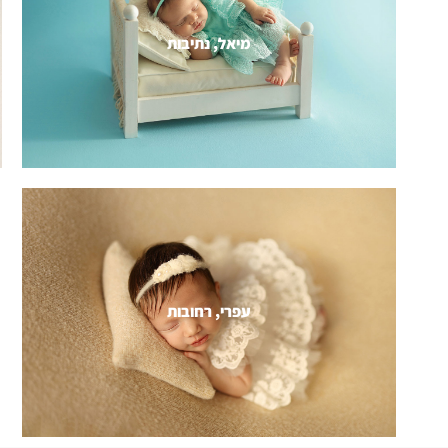
מיאל, נתיבות
עפרי, רחובות