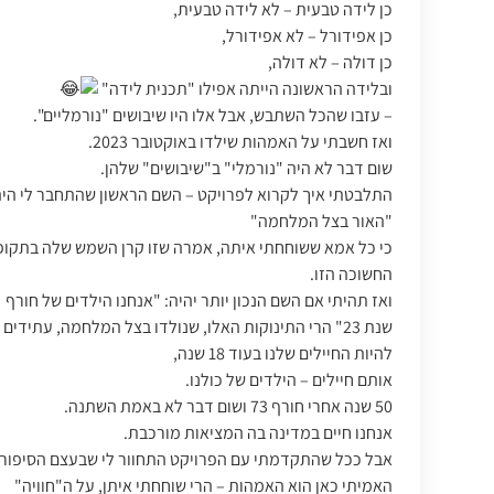
כן לידה טבעית – לא לידה טבעית,
כן אפידורל – לא אפידורל,
כן דולה – לא דולה,
ובלידה הראשונה הייתה אפילו "תכנית לידה"
– עזבו שהכל השתבש, אבל אלו היו שיבושים "נורמליים".
ואז חשבתי על האמהות שילדו באוקטובר 2023.
שום דבר לא היה "נורמלי" ב"שיבושים" שלהן.
התלבטתי איך לקרוא לפרויקט – השם הראשון שהתחבר לי הי
"האור בצל המלחמה"
כי כל אמא ששוחחתי איתה, אמרה שזו קרן השמש שלה בתקופ
החשוכה הזו.
ואז תהיתי אם השם הנכון יותר יהיה: "אנחנו הילדים של חורף
שנת 23" הרי התינוקות האלו, שנולדו בצל המלחמה, עתידים
להיות החיילים שלנו בעוד 18 שנה,
אותם חיילים – הילדים של כולנו.
50 שנה אחרי חורף 73 ושום דבר לא באמת השתנה.
אנחנו חיים במדינה בה המציאות מורכבת.
אבל ככל שהתקדמתי עם הפרויקט התחוור לי שבעצם הסיפור
האמיתי כאן הוא האמהות – הרי שוחחתי איתן, על ה"חוויה"