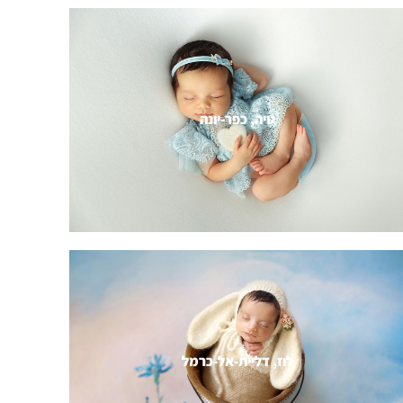
טיה, כפר-יונה
לוז, דליית-אל-כרמל