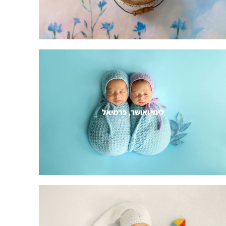
לינוי ואושר, כרמיאל