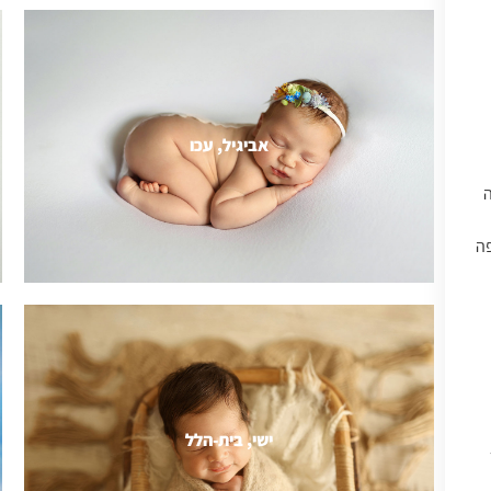
אביגיל, עכו
ה
ה
ישי, בית-הלל